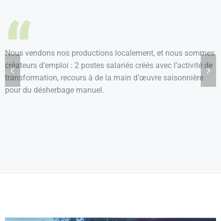
“
Nous vendons nos productions localement, et nous sommes
N
créateurs d’emploi : 2 postes salariés créés avec l’activité de
c
transformation, recours à de la main d’œuvre saisonnière
q
pour du désherbage manuel.
p