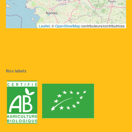
Leaflet
, © 
OpenStreetMap
 contributeurs/contributrices
Nos labels