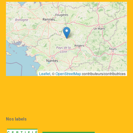
Leaflet
, © 
OpenStreetMap
 contributeurs/contributrices
Nos labels