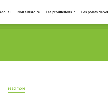
Accueil
Notre histoire
Les productions
Les points de ve
Accueil
Notre histoire
Les productions
Les points de ve
read more