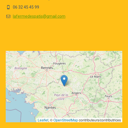
06 32 45 45 99
lafermedespatis@gmail.com
Leaflet
, © 
OpenStreetMap
 contributeurs/contributrices