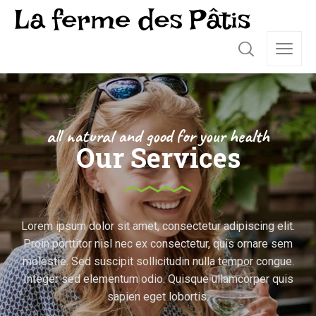
all natural and good for your health
Our Services
Lorem ipsum dolor sit amet, consectetur adipiscing elit.
Proin porttitor nisl nec ex consectetur, quis ornare sem
molestie. Sed suscipit sollicitudin nulla tempor congue.
Integer sed elementum odio. Quisque ullamcorper quis
sapien eget lobortis.