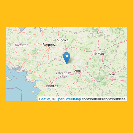
Leaflet
, © 
OpenStreetMap
 contributeurs/contributrices