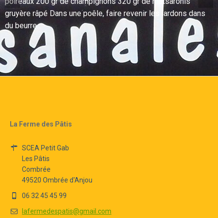
poireaux 200 gr de champignons 320 gr de matsaronis
m...
gruyère râpé Dans une poêle, faire revenir les lardons dans
du beurre...
La Ferme des Pâtis
SCEA Petit Gab
Les Pâtis
Combrée
49520 Ombrée d'Anjou
06 32 45 45 99
lafermedespatis@gmail.com