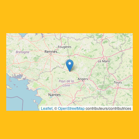
Leaflet
, © 
OpenStreetMap
 contributeurs/contributrices