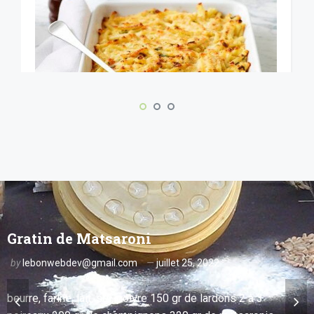
Gratin de Matsaroni
Gratin de Matsaroni
by
lebonwebdev@gmail.com
juillet 25, 2022
by
lebonwebdev@gmail.com
juillet 25, 2022
beurre, farine, lait, sel, poivre 150 gr de lardons 2
beurre, farine, lait, sel, poivre 150 gr de lardons 2 à 3
à 3 poireaux 200 gr de champignons 320 gr de