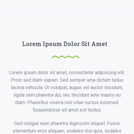
beurre, farine, lait, sel, poivre 150 gr de lardons 2 à 3
poireaux 200 gr de champignons 320 gr de matsaronis
gruyère râpé Da...
Lorem Ipsum Dolor Sit Amet
Lorem ipsum dolor sit amet, consectetur adipiscing elit.
Gratin de Matsaroni
Proin sed diam sapien. Sed semper urna dictum tellus
lacinia vehicula. Ut volutpat, augue vel auctor tincidunt,
by
lebonwebdev@gmail.com
juillet 25, 2022
ligula sem pharetra dui, nec tincidunt ante mauris eu
diam. Phasellus viverra nisl vitae cursus euismod.
beurre, farine, lait, sel, poivre 150 gr de lardons 2 à 3
Suspendisse sit amet est lectus.
poireaux 200 gr de champignons 320 gr de m...
Sed congue nunc pharetra dignissim aliquet. Fusce
elementum eros aliquam, sodales nisi quis, sodales